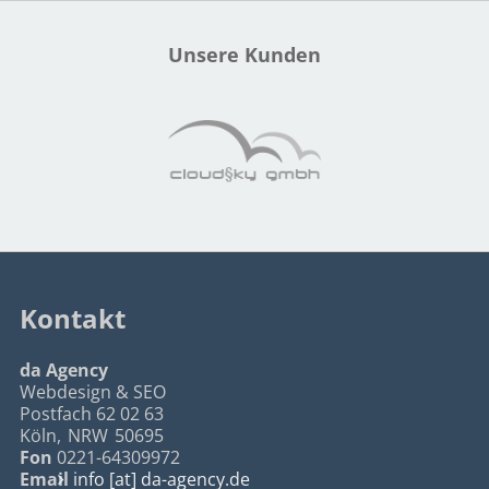
Unsere Kunden
Kontakt
da Agency
Webdesign & SEO
Postfach 62 02 63
Köln
,
NRW
50695
Fon
0221-64309972
Email
info [at] da-agency.de