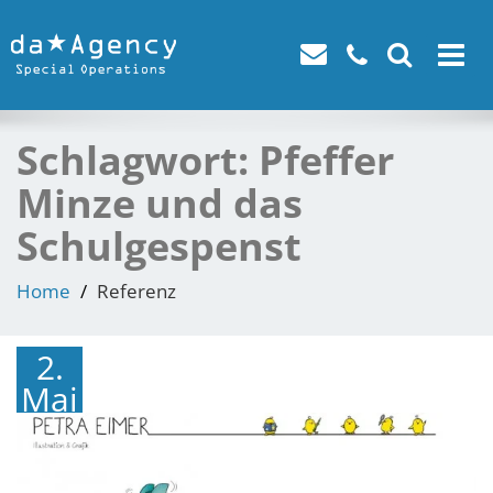
Toggle
navigat
Schlagwort:
Pfeffer
Minze und das
Schulgespenst
Home
Referenz
2.
Mai
2017