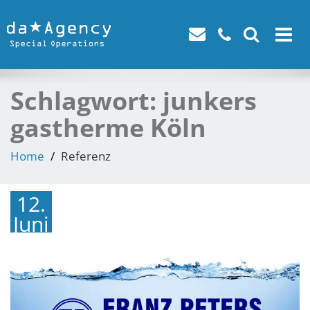
Toggle
navigat
Schlagwort:
junkers
gastherme Köln
Home
Referenz
12.
Juni
2015