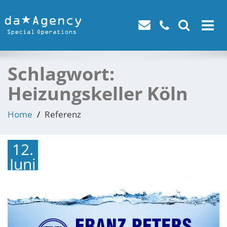
Toggle
navigat
Schlagwort:
Heizungskeller Köln
Home
Referenz
12.
Juni
2015