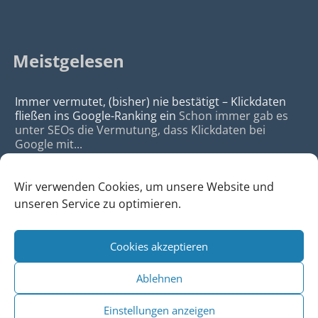
Meistgelesen
Immer vermutet, (bisher) nie bestätigt – Klickdaten
fließen ins Google-Ranking ein
Schon immer gab es
unter SEOs die Vermutung, dass Klickdaten bei
Google mit...
Wir verwenden Cookies, um unsere Website und
unseren Service zu optimieren.
Cookies akzeptieren
© 2026
da Agency - Webagentur für Webdesign & SEO, Köln
Ablehnen
•
Webdesign Köln
|
SEO Köln
|
Sitemap
|
Impressum
|
Datenschutz
Einstellungen anzeigen