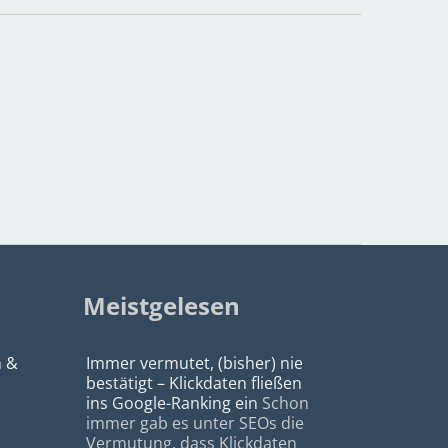
Meistgelesen
n &
Immer vermutet, (bisher) nie
bestätigt – Klickdaten fließen
ins Google-Ranking ein
Schon
immer gab es unter SEOs die
Vermutung, dass Klickdaten