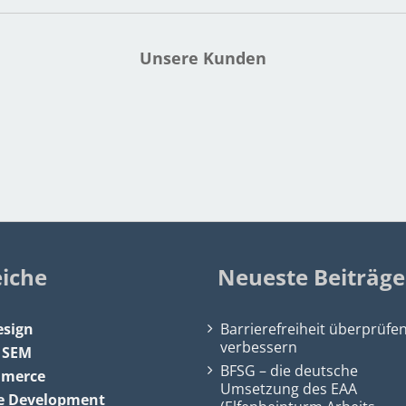
Unsere Kunden
eiche
Neueste Beiträge
sign
Barrierefreiheit überprüfe
verbessern
&
SEM
BFSG – die deutsche
mmerce
Umsetzung des EAA
e Development