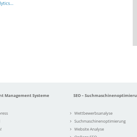
lytics…
nt Management Systeme
SEO – Suchmaschinenoptimier
ress
Wettbewerbsanalyse
l
Suchmaschinenoptimierung
!
Website Analyse
OnPage SEO