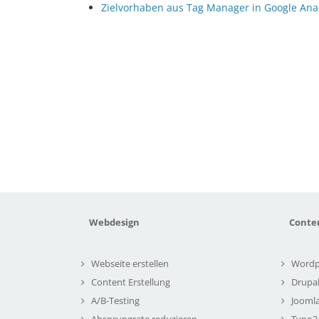
Zielvorhaben aus Tag Manager in Google Ana
Webdesign
Conte
Webseite erstellen
Wordp
Content Erstellung
Drupa
A/B-Testing
Joomla
Absprungrate reduzieren
Typo3