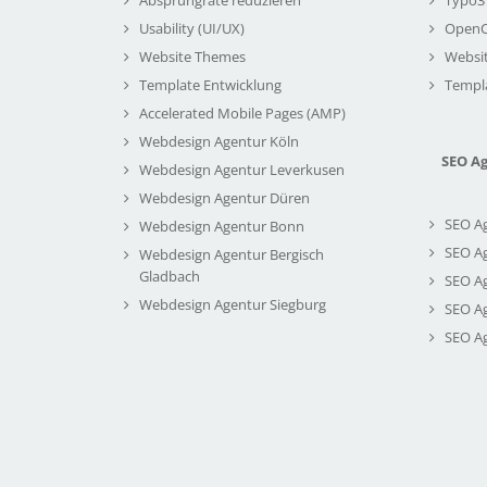
Usability (UI/UX)
Open
Website Themes
Websi
Template Entwicklung
Templ
Accelerated Mobile Pages (AMP)
Webdesign Agentur Köln
SEO A
Webdesign Agentur Leverkusen
Webdesign Agentur Düren
SEO A
Webdesign Agentur Bonn
SEO A
Webdesign Agentur Bergisch
Gladbach
SEO A
Webdesign Agentur Siegburg
SEO A
SEO A