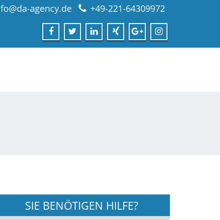
nfo@da-agency.de
+49-221-64309972
SIE BENÖTIGEN HILFE?