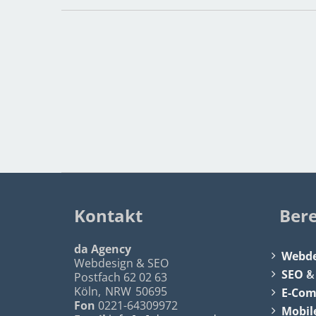
Kontakt
Ber
da Agency
Webde
Webdesign & SEO
SEO
Postfach 62 02 63
Köln
,
NRW
50695
E-Co
Fon
0221-64309972
Mobil