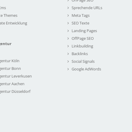
Cms
Sprechende URLs
te Themes
Meta Tags
ate Entwicklung
SEO Texte
Landing Pages
OffPage SEO
gentur
Linkbuilding
Backlinks
gentur Köln
Social Signals
gentur Bonn
Google AdWords
gentur Leverkusen
gentur Aachen
gentur Düsseldorf