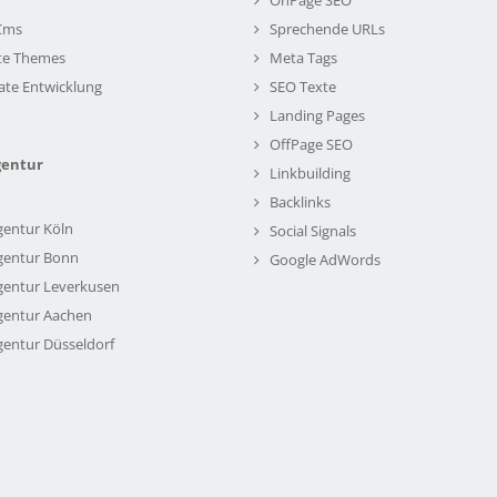
Cms
Sprechende URLs
te Themes
Meta Tags
ate Entwicklung
SEO Texte
Landing Pages
OffPage SEO
gentur
Linkbuilding
Backlinks
gentur Köln
Social Signals
gentur Bonn
Google AdWords
gentur Leverkusen
gentur Aachen
gentur Düsseldorf