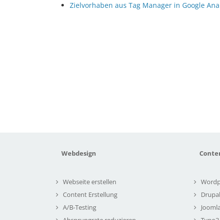
Zielvorhaben aus Tag Manager in Google Ana
Webdesign
Conte
Webseite erstellen
Wordp
Content Erstellung
Drupa
A/B-Testing
Joomla
Absprungrate reduzieren
Typo3