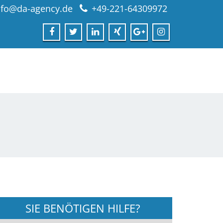
nfo@da-agency.de
+49-221-64309972
SIE BENÖTIGEN HILFE?