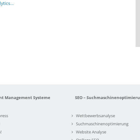
lytics…
nt Management Systeme
SEO – Suchmaschinenoptimier
ress
Wettbewerbsanalyse
l
Suchmaschinenoptimierung
!
Website Analyse
OnPage SEO