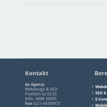
Kontakt
Ber
da Agency
Webde
Webdesign & SEO
SEO
Postfach 62 02 63
Köln
,
NRW
50695
E-Co
Fon
0221-64309972
Mobil