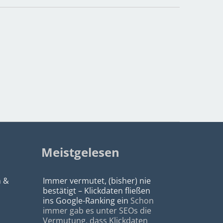
Meistgelesen
n &
Immer vermutet, (bisher) nie
bestätigt – Klickdaten fließen
ins Google-Ranking ein
Schon
immer gab es unter SEOs die
Vermutung, dass Klickdaten