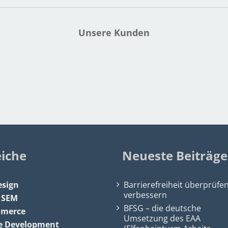
Unsere Kunden
eiche
Neueste Beiträge
sign
Barrierefreiheit überprüfe
verbessern
&
SEM
BFSG – die deutsche
mmerce
Umsetzung des EAA
e Development