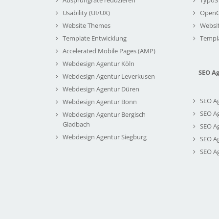
Usability (UI/UX)
Open
Website Themes
Websi
Template Entwicklung
Templ
Accelerated Mobile Pages (AMP)
Webdesign Agentur Köln
SEO A
Webdesign Agentur Leverkusen
Webdesign Agentur Düren
SEO A
Webdesign Agentur Bonn
SEO A
Webdesign Agentur Bergisch
Gladbach
SEO A
Webdesign Agentur Siegburg
SEO A
SEO A