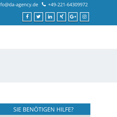
nfo@da-agency.de
+49-221-64309972
SIE BENÖTIGEN HILFE?