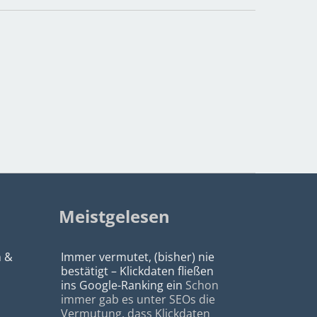
Meistgelesen
n &
Immer vermutet, (bisher) nie
bestätigt – Klickdaten fließen
ins Google-Ranking ein
Schon
immer gab es unter SEOs die
Vermutung, dass Klickdaten