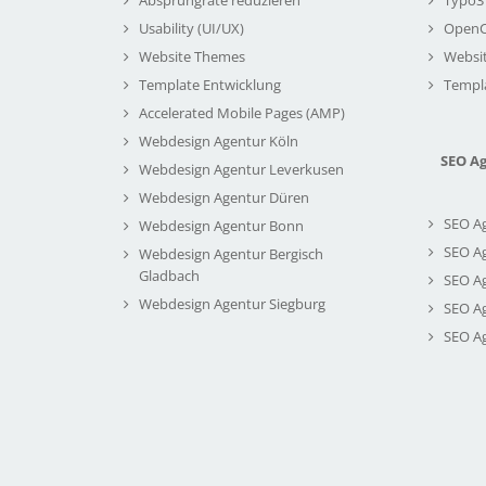
Usability (UI/UX)
Open
Website Themes
Websi
Template Entwicklung
Templ
Accelerated Mobile Pages (AMP)
Webdesign Agentur Köln
SEO A
Webdesign Agentur Leverkusen
Webdesign Agentur Düren
SEO A
Webdesign Agentur Bonn
SEO A
Webdesign Agentur Bergisch
Gladbach
SEO A
Webdesign Agentur Siegburg
SEO A
SEO A