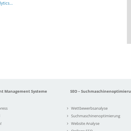
lytics…
nt Management Systeme
SEO – Suchmaschinenoptimier
ress
Wettbewerbsanalyse
l
Suchmaschinenoptimierung
!
Website Analyse
OnPage SEO