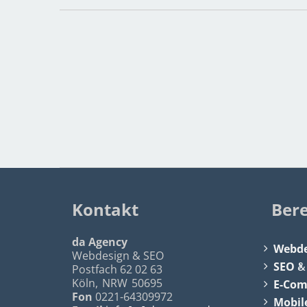
Kontakt
Ber
da Agency
Webde
Webdesign & SEO
SEO
Postfach 62 02 63
Köln
,
NRW
50695
E-Co
Fon
0221-64309972
Mobil