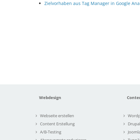
Zielvorhaben aus Tag Manager in Google Ana
Webdesign
Conte
Webseite erstellen
Wordp
Content Erstellung
Drupa
A/B-Testing
Joomla
Absprungrate reduzieren
Typo3