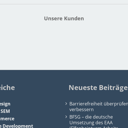
Unsere Kunden
eiche
Neueste Beiträge
sign
Barrierefreiheit überprüfe
verbessern
&
SEM
BFSG – die deutsche
mmerce
Umsetzung des EAA
e Development