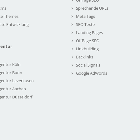
Cms
Sprechende URLs
te Themes
Meta Tags
ate Entwicklung
SEO Texte
Landing Pages
OffPage SEO
gentur
Linkbuilding
Backlinks
gentur Köln
Social Signals
gentur Bonn
Google AdWords
gentur Leverkusen
gentur Aachen
gentur Düsseldorf