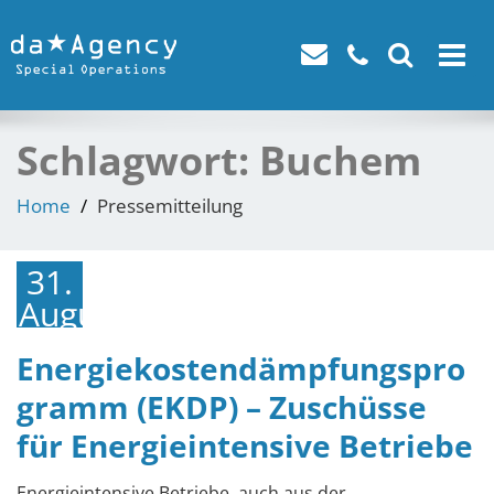
Toggle
navigat
Schlagwort:
Buchem
Home
Pressemitteilung
31.
August
2022
Energiekostendämpfungspro
gramm (EKDP) – Zuschüsse
für Energieintensive Betriebe
Energieintensive Betriebe, auch aus der