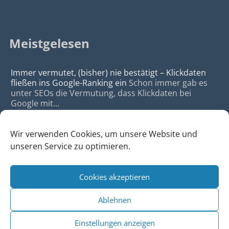
Meistgelesen
Immer vermutet, (bisher) nie bestätigt – Klickdaten
fließen ins Google-Ranking ein
Schon immer gab es
unter SEOs die Vermutung, dass Klickdaten bei
Google mit...
Wir verwenden Cookies, um unsere Website und
unseren Service zu optimieren.
Cookies akzeptieren
© 2026
da Agency - Webagentur für Webdesign & SEO, Köln
Ablehnen
•
Webdesign Köln
|
SEO Köln
|
Sitemap
|
Impressum
|
Datenschutz
Einstellungen anzeigen