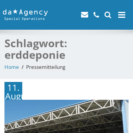
Toggle
navigat
Schlagwort:
erddeponie
Home
Pressemitteilung
11.
August
2022