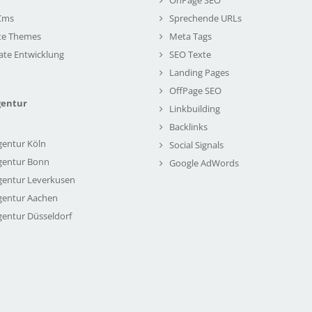
Cms
Sprechende URLs
te Themes
Meta Tags
ate Entwicklung
SEO Texte
Landing Pages
OffPage SEO
gentur
Linkbuilding
Backlinks
gentur Köln
Social Signals
gentur Bonn
Google AdWords
gentur Leverkusen
gentur Aachen
gentur Düsseldorf