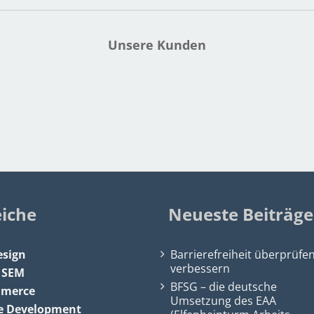
Unsere Kunden
eiche
Neueste Beiträge
sign
Barrierefreiheit überprüfe
verbessern
&
SEM
BFSG – die deutsche
mmerce
Umsetzung des EAA
e Development