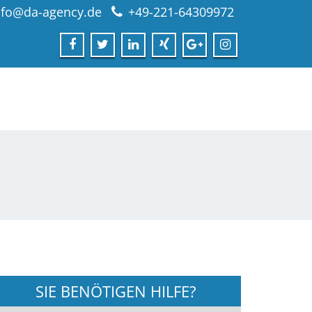
nfo@da-agency.de
+49-221-64309972
SIE BENÖTIGEN HILFE?