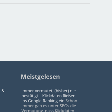
Meistgelesen
n &
Immer vermutet, (bisher) nie
bestätigt – Klickdaten fließen
ins Google-Ranking ein
Schon
immer gab es unter SEOs die
Vermutung, dass Klickdaten