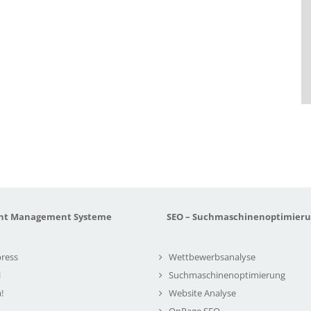
nt Management Systeme
SEO – Suchmaschinenoptimier
ress
Wettbewerbsanalyse
l
Suchmaschinenoptimierung
!
Website Analyse
OnPage SEO