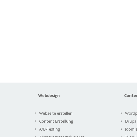
Webdesign
Conte
Webseite erstellen
Wordp
Content Erstellung
Drupa
A/B-Testing
Joomla
Absprungrate reduzieren
Typo3