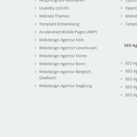
Usability (UI/UX)
Open
Website Themes
Websi
Template Entwicklung
Templ
Accelerated Mobile Pages (AMP)
Webdesign Agentur Köln
SEO A
Webdesign Agentur Leverkusen
Webdesign Agentur Düren
SEO A
Webdesign Agentur Bonn
SEO A
Webdesign Agentur Bergisch
Gladbach
SEO A
Webdesign Agentur Siegburg
SEO A
SEO A