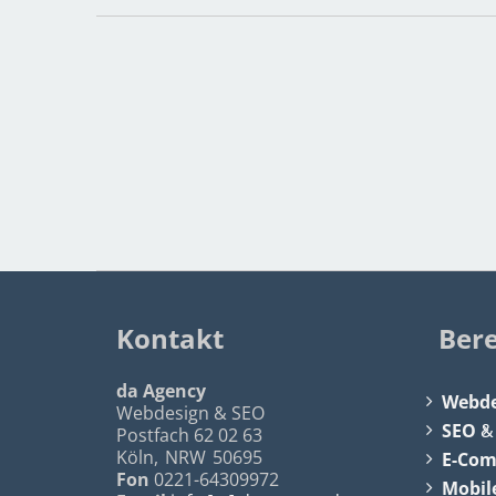
Kontakt
Ber
da Agency
Webde
Webdesign & SEO
SEO
Postfach 62 02 63
Köln
,
NRW
50695
E-Co
Fon
0221-64309972
Mobil