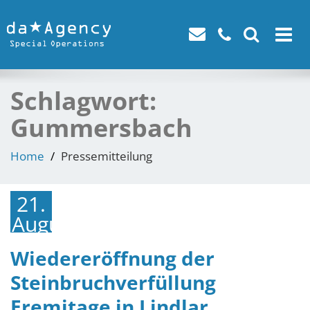
Toggle
navigat
Schlagwort:
Gummersbach
Home
Pressemitteilung
21.
August
2023
Wiedereröffnung der
Steinbruchverfüllung
Eremitage in Lindlar