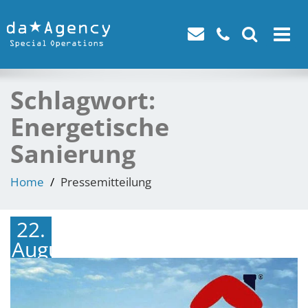
Toggle
navigat
Schlagwort:
Energetische
Sanierung
Home
Pressemitteilung
22.
August
2025