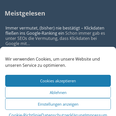
Meistgelesen
Immer vermutet, (bisher) nie bestätigt – Klickdaten
fließen ins Google-Ranking ein
Schon immer gab es
unter SEOs die Vermutung, dass Klickdaten bei
Google mit...
Wir verwenden Cookies, um unsere Website und
unseren Service zu optimieren.
Cookies akzeptieren
© 2026
da Agency - Webagentur für Webdesign & SEO, Köln
Ablehnen
•
Webdesign Köln
|
SEO Köln
|
Sitemap
|
Impressum
|
Datenschutz
Einstellungen anzeigen
Cookie-Richtlinie
Datenschutzerklärung
Impressum