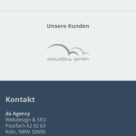
Unsere Kunden
Kontakt
da Agency
Webdesign & SEO
Postfach 62 02 63
Köln
,
NRW
50695