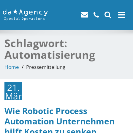
Toggle
navigat
Schlagwort:
Automatisierung
Home
Pressemitteilung
21.
März
2023
Wie Robotic Process
Automation Unternehmen
hilft Kosten zu senken