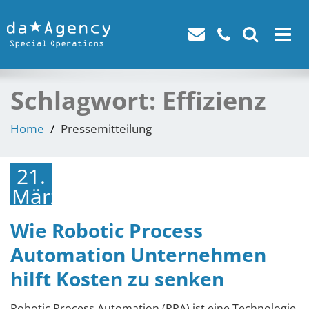
Toggle
navigat
Schlagwort:
Effizienz
Home
Pressemitteilung
21.
März
2023
Wie Robotic Process
Automation Unternehmen
hilft Kosten zu senken
Robotic Process Automation (RPA) ist eine Technologie,