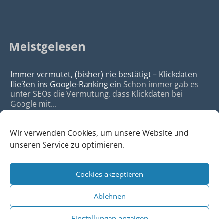
Meistgelesen
Immer vermutet, (bisher) nie bestätigt – Klickdaten
fließen ins Google-Ranking ein
Schon immer gab es
unter SEOs die Vermutung, dass Klickdaten bei
Google mit...
Wir verwenden Cookies, um unsere Website und
unseren Service zu optimieren.
Cookies akzeptieren
© 2026
da Agency - Webagentur für Webdesign & SEO, Köln
Ablehnen
•
Webdesign Köln
|
SEO Köln
|
Sitemap
|
Impressum
|
Datenschutz
Einstellungen anzeigen