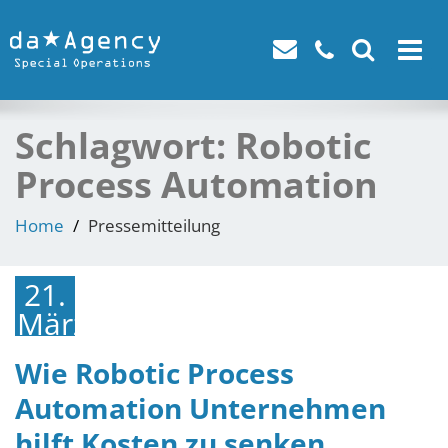
Toggle
navigat
Schlagwort:
Robotic
Process Automation
Home
Pressemitteilung
21.
März
2023
Wie Robotic Process
Automation Unternehmen
hilft Kosten zu senken