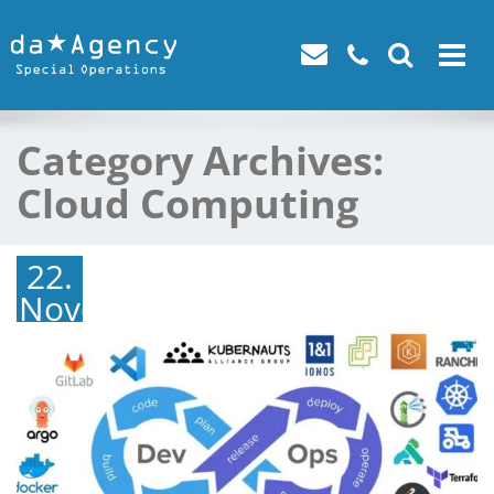
Toggle
navigat
Category Archives:
Cloud Computing
22.
November
2024