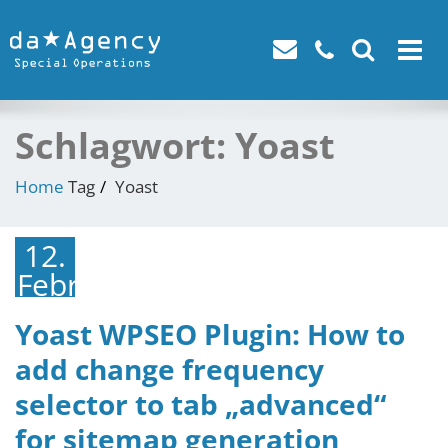
Toggle
navigat
Schlagwort:
Yoast
Home
Tag
Yoast
12.
Februar
2015
Yoast WPSEO Plugin: How to
add change frequency
selector to tab „advanced“
for sitemap generation