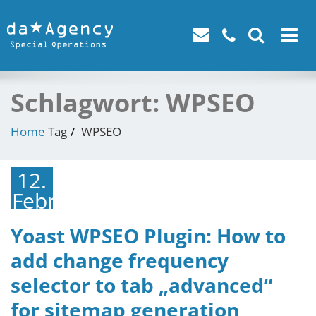
Toggle
navigat
Schlagwort:
WPSEO
Home
Tag
WPSEO
12.
Februar
2015
Yoast WPSEO Plugin: How to
add change frequency
selector to tab „advanced“
for sitemap generation