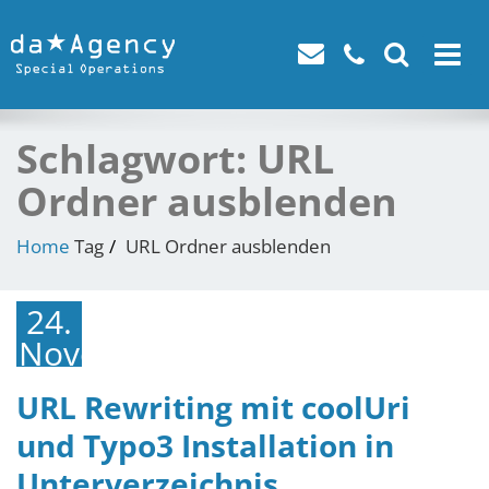
Toggle
navigat
Schlagwort:
URL
Ordner ausblenden
Home
Tag
URL Ordner ausblenden
24.
November
2014
URL Rewriting mit coolUri
und Typo3 Installation in
Unterverzeichnis