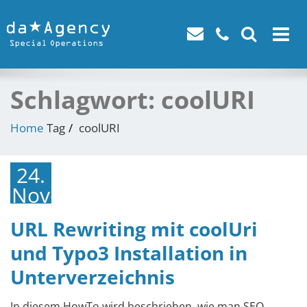
Toggle
navigat
Schlagwort:
coolURI
Home
Tag
coolURI
24.
November
2014
URL Rewriting mit coolUri
und Typo3 Installation in
Unterverzeichnis
In diesem HowTo wird beschrieben, wie man SEO