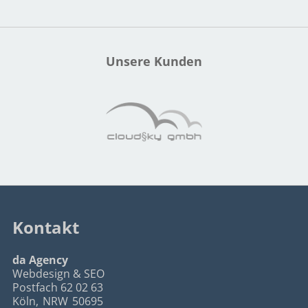
Unsere Kunden
Kontakt
da Agency
Webdesign & SEO
Postfach 62 02 63
Köln
,
NRW
50695