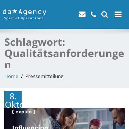
Toggle
navigat
Schlagwort:
Qualitätsanforderunge
n
Home
Pressemitteilung
8.
Oktober
2024