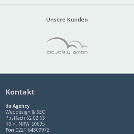
Unsere Kunden
Kontakt
da Agency
Webdesign & SEO
Postfach 62 02 63
Köln
,
NRW
50695
Fon
0221-64309972