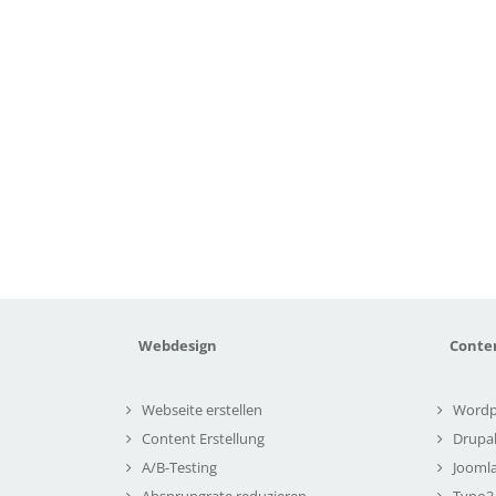
Webdesign
Conte
Webseite erstellen
Wordp
Content Erstellung
Drupa
A/B-Testing
Joomla
Absprungrate reduzieren
Typo3