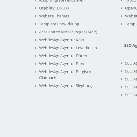
Usability (UI/UX)
Open
Website Themes
Websi
Template Entwicklung
Templ
Accelerated Mobile Pages (AMP)
Webdesign Agentur Köln
SEO A
Webdesign Agentur Leverkusen
Webdesign Agentur Düren
SEO A
Webdesign Agentur Bonn
SEO A
Webdesign Agentur Bergisch
Gladbach
SEO A
Webdesign Agentur Siegburg
SEO A
SEO A