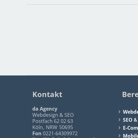
Kontakt
Ber
da Agency
Webde
Webdesign & SEO
SEO
Postfach 62 02 63
Köln
,
NRW
50695
E-Co
Fon
0221-64309972
Mobil