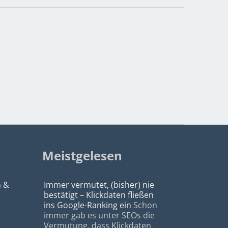
Meistgelesen
n &
Immer vermutet, (bisher) nie
bestätigt – Klickdaten fließen
ins Google-Ranking ein
Schon
immer gab es unter SEOs die
Vermutung, dass Klickdaten