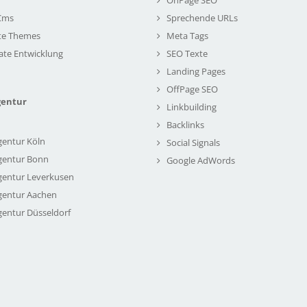
Cms
Sprechende URLs
te Themes
Meta Tags
ate Entwicklung
SEO Texte
Landing Pages
OffPage SEO
gentur
Linkbuilding
Backlinks
gentur Köln
Social Signals
gentur Bonn
Google AdWords
gentur Leverkusen
gentur Aachen
gentur Düsseldorf