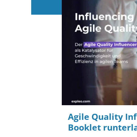
Agile Quality In
Booklet runterl