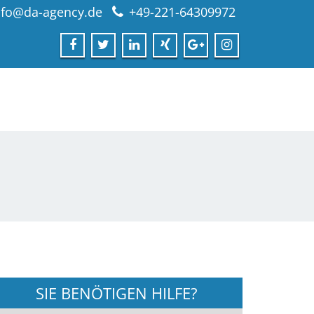
nfo@da-agency.de
+49-221-64309972
SIE BENÖTIGEN HILFE?