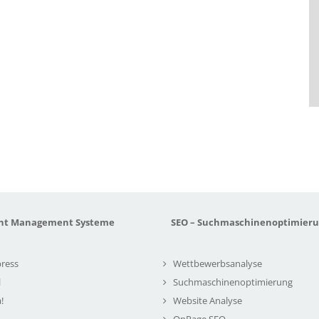
nt Management Systeme
SEO – Suchmaschinenoptimier
ress
Wettbewerbsanalyse
l
Suchmaschinenoptimierung
!
Website Analyse
OnPage SEO