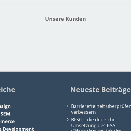
Unsere Kunden
eiche
Neueste Beiträge
sign
Barrierefreiheit überprüfe
verbessern
&
SEM
BFSG – die deutsche
mmerce
Umsetzung des EAA
e Development