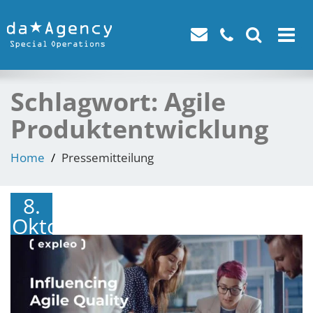
Toggle
navigat
Schlagwort:
Agile
Produktentwicklung
Home
Pressemitteilung
8.
Oktober
2024