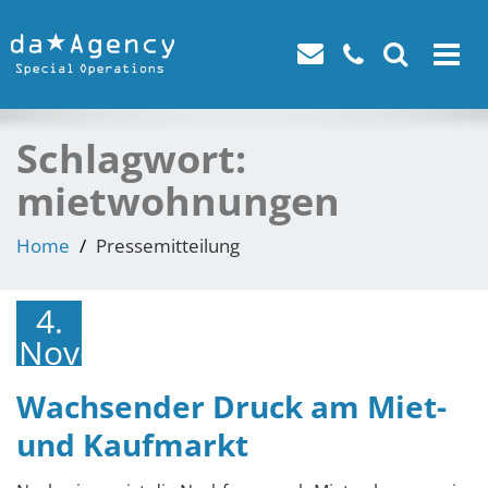
Toggle
navigat
Schlagwort:
mietwohnungen
Home
Pressemitteilung
4.
November
2024
Wachsender Druck am Miet-
und Kaufmarkt