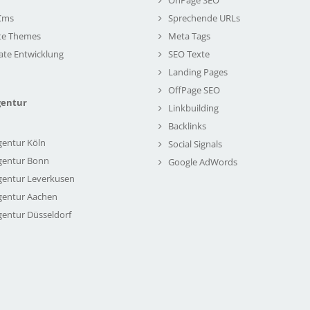
Cms
Sprechende URLs
te Themes
Meta Tags
ate Entwicklung
SEO Texte
Landing Pages
OffPage SEO
gentur
Linkbuilding
Backlinks
gentur Köln
Social Signals
gentur Bonn
Google AdWords
gentur Leverkusen
gentur Aachen
gentur Düsseldorf