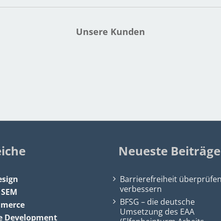
Unsere Kunden
eiche
Neueste Beiträge
sign
Barrierefreiheit überprüfe
verbessern
&
SEM
BFSG – die deutsche
mmerce
Umsetzung des EAA
e Development