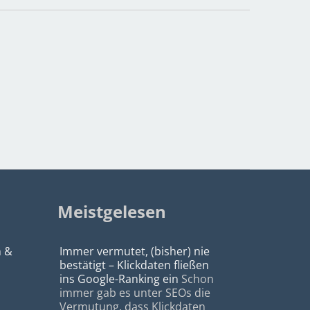
Meistgelesen
n &
Immer vermutet, (bisher) nie
bestätigt – Klickdaten fließen
ins Google-Ranking ein
Schon
immer gab es unter SEOs die
Vermutung, dass Klickdaten