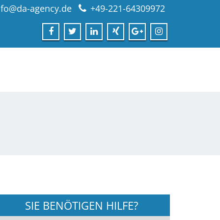
nfo@da-agency.de
+49-221-64309972
SIE BENÖTIGEN HILFE?