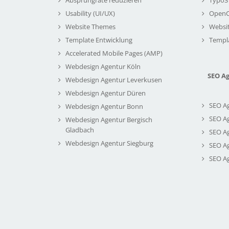
Usability (UI/UX)
Open
Website Themes
Websi
Template Entwicklung
Templ
Accelerated Mobile Pages (AMP)
Webdesign Agentur Köln
SEO A
Webdesign Agentur Leverkusen
Webdesign Agentur Düren
SEO A
Webdesign Agentur Bonn
SEO A
Webdesign Agentur Bergisch
Gladbach
SEO A
Webdesign Agentur Siegburg
SEO A
SEO A