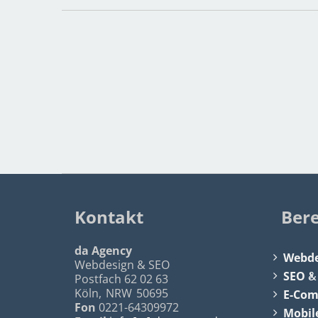
Kontakt
Ber
da Agency
Webde
Webdesign & SEO
SEO
Postfach 62 02 63
Köln
,
NRW
50695
E-Co
Fon
0221-64309972
Mobil