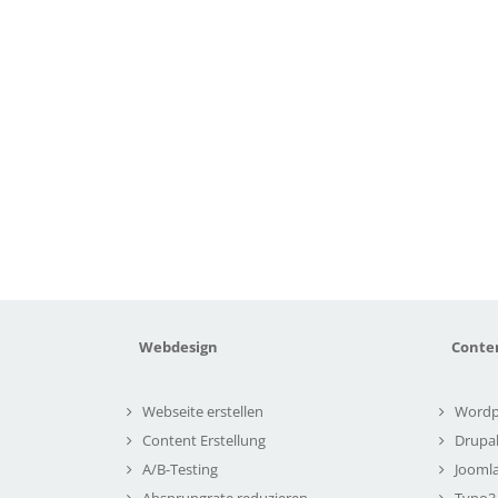
Webdesign
Conte
Webseite erstellen
Wordp
Content Erstellung
Drupa
A/B-Testing
Joomla
Absprungrate reduzieren
Typo3