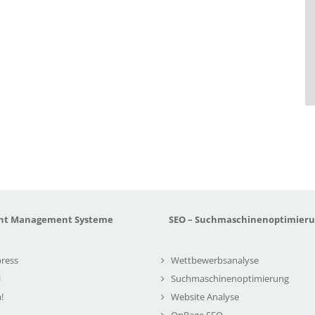
nt Management Systeme
SEO – Suchmaschinenoptimier
ress
Wettbewerbsanalyse
l
Suchmaschinenoptimierung
!
Website Analyse
OnPage SEO