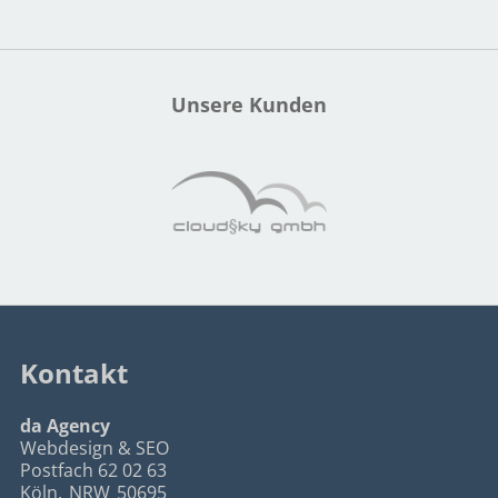
Unsere Kunden
Kontakt
da Agency
Webdesign & SEO
Postfach 62 02 63
Köln
,
NRW
50695