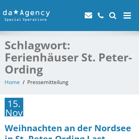
Toggle
navigat
Schlagwort:
Ferienhäuser St. Peter-
Ording
Home
Pressemitteilung
15.
November
2018
Weihnachten an der Nordsee
in St. Peter-Ording Last