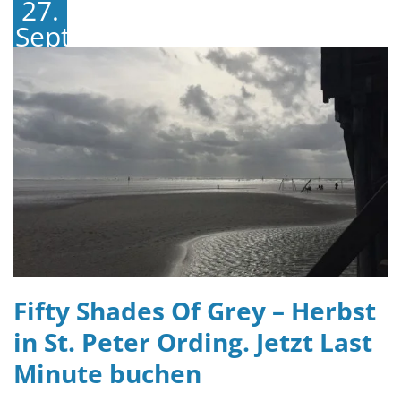
27.
September
2018
Fifty Shades Of Grey – Herbst
in St. Peter Ording. Jetzt Last
Minute buchen