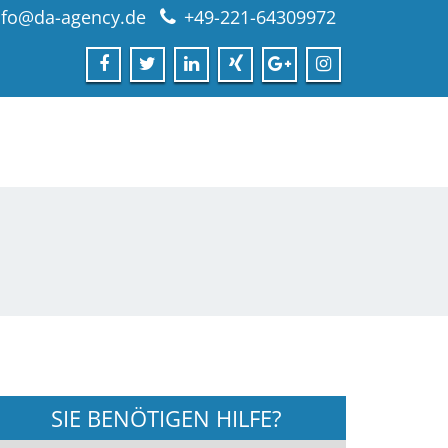
nfo@da-agency.de
+49-221-64309972
SIE BENÖTIGEN HILFE?