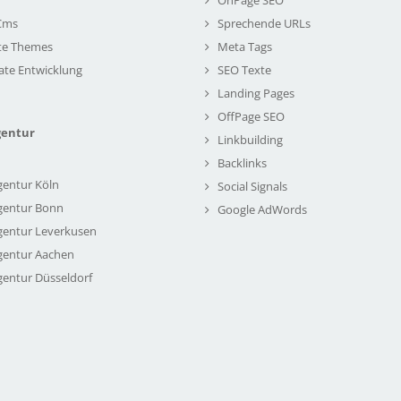
Cms
Sprechende URLs
te Themes
Meta Tags
ate Entwicklung
SEO Texte
Landing Pages
OffPage SEO
gentur
Linkbuilding
Backlinks
gentur Köln
Social Signals
gentur Bonn
Google AdWords
gentur Leverkusen
gentur Aachen
gentur Düsseldorf