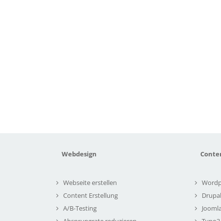
Webdesign
Conte
Webseite erstellen
Wordp
Content Erstellung
Drupa
A/B-Testing
Joomla
Absprungrate reduzieren
Typo3