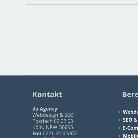
Kontakt
Ber
da Agency
Webde
Webdesign & SEO
SEO
Postfach 62 02 63
Köln
,
NRW
50695
E-Co
Fon
0221-64309972
Mobil