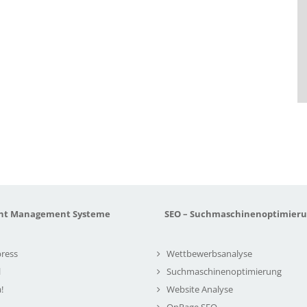
nt Management Systeme
SEO – Suchmaschinenoptimier
ress
Wettbewerbsanalyse
l
Suchmaschinenoptimierung
!
Website Analyse
OnPage SEO