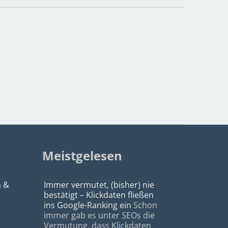
Meistgelesen
n &
Immer vermutet, (bisher) nie
bestätigt – Klickdaten fließen
ins Google-Ranking ein
Schon
immer gab es unter SEOs die
Vermutung, dass Klickdaten