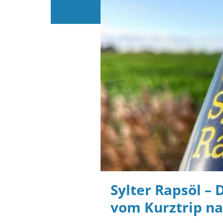
Sylter Rapsöl – 
vom Kurztrip nac