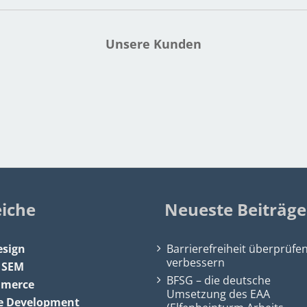
Unsere Kunden
eiche
Neueste Beiträge
sign
Barrierefreiheit überprüfe
verbessern
&
SEM
BFSG – die deutsche
mmerce
Umsetzung des EAA
e Development