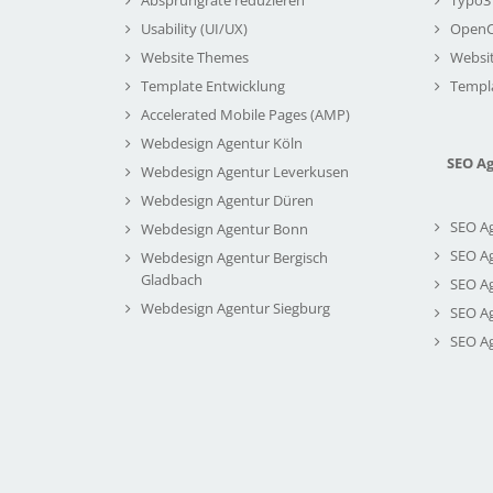
Usability (UI/UX)
Open
Website Themes
Websi
Template Entwicklung
Templ
Accelerated Mobile Pages (AMP)
Webdesign Agentur Köln
SEO A
Webdesign Agentur Leverkusen
Webdesign Agentur Düren
SEO A
Webdesign Agentur Bonn
SEO A
Webdesign Agentur Bergisch
Gladbach
SEO A
Webdesign Agentur Siegburg
SEO A
SEO A