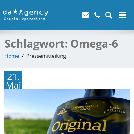
Toggle
navigat
Schlagwort:
Omega-6
Home
Pressemitteilung
21.
Mai
2021