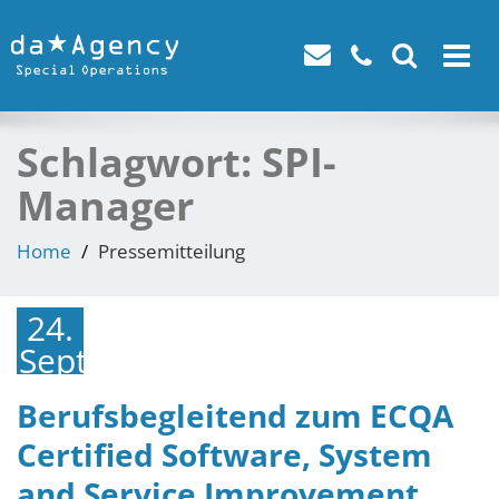
Toggle
navigat
Schlagwort:
SPI-
Manager
Home
Pressemitteilung
24.
September
2021
Berufsbegleitend zum ECQA
Certified Software, System
and Service Improvement