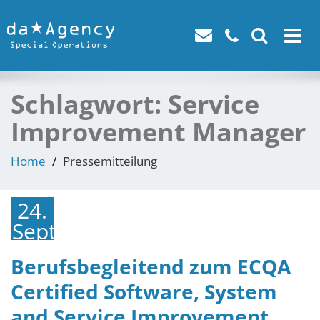
Toggle
navigat
Schlagwort:
Service
Improvement Manager
Home
Pressemitteilung
24.
September
2021
Berufsbegleitend zum ECQA
Certified Software, System
and Service Improvement