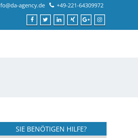
nfo@da-agency.de
+49-221-64309972
SIE BENÖTIGEN HILFE?