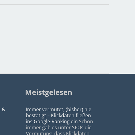
Meistgelesen
n &
Immer vermutet, (bisher) nie
bestätigt – Klickdaten fließen
ins Google-Ranking ein
Schon
immer gab es unter SEOs die
Vermutung, dass Klickdaten