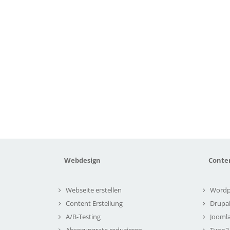
Webdesign
Conte
Webseite erstellen
Wordp
Content Erstellung
Drupa
A/B-Testing
Joomla
Absprungrate reduzieren
Typo3