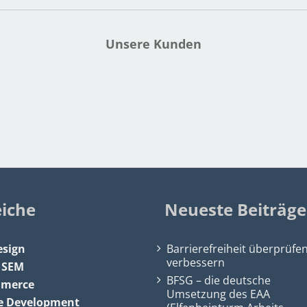
Unsere Kunden
eiche
Neueste Beiträge
sign
Barrierefreiheit überprüfe
verbessern
&
SEM
BFSG – die deutsche
mmerce
Umsetzung des EAA
e Development