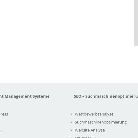
nt Management Systeme
SEO – Suchmaschinenoptimier
ress
Wettbewerbsanalyse
l
Suchmaschinenoptimierung
!
Website Analyse
OnPage SEO