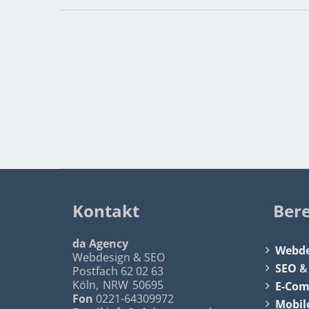
Kontakt
Ber
da Agency
Webde
Webdesign & SEO
SEO
Postfach 62 02 63
Köln
,
NRW
50695
E-Co
Fon
0221-64309972
Mobil