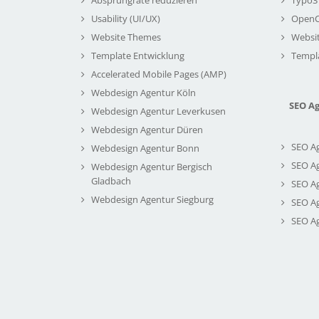
Usability (UI/UX)
Open
Website Themes
Websi
Template Entwicklung
Templ
Accelerated Mobile Pages (AMP)
Webdesign Agentur Köln
SEO A
Webdesign Agentur Leverkusen
Webdesign Agentur Düren
SEO A
Webdesign Agentur Bonn
SEO A
Webdesign Agentur Bergisch
Gladbach
SEO A
Webdesign Agentur Siegburg
SEO A
SEO A