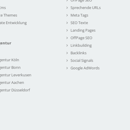
Cms
Sprechende URLs
te Themes
Meta Tags
ate Entwicklung
SEO Texte
Landing Pages
OffPage SEO
gentur
Linkbuilding
Backlinks
gentur Köln
Social Signals
gentur Bonn
Google AdWords
gentur Leverkusen
gentur Aachen
gentur Düsseldorf