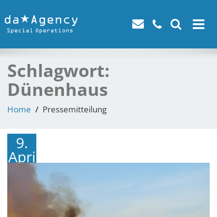
Toggle
navigat
Schlagwort:
Dünenhaus
Home
Pressemitteilung
9.
April
2019