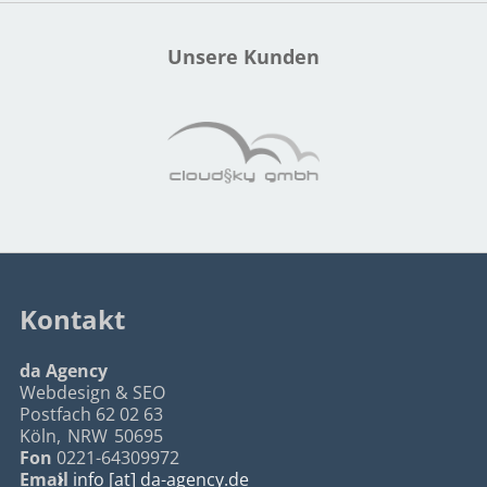
Unsere Kunden
Kontakt
da Agency
Webdesign & SEO
Postfach 62 02 63
Köln
,
NRW
50695
Fon
0221-64309972
Email
info [at] da-agency.de