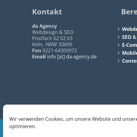
Kontakt
Ber
da Agency
Webde
Webdesign & SEO
SEO
Postfach 62 02 63
Köln
,
NRW
50695
E-Co
Fon
0221-64309972
Mobil
Email
info [at] da-agency.de
Conte
Wir verwenden Cookies, um unsere Website und unsere
optimieren.
© 2026
da Agency - Webagentur für Webdesign &