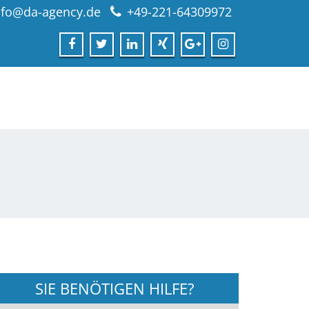
nfo@da-agency.de
+49-221-64309972
SIE BENÖTIGEN HILFE?