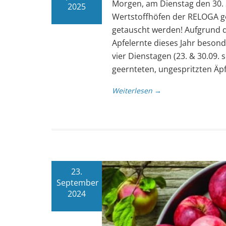
Morgen, am Dienstag den 30. 
2025
Wertstoffhöfen der RELOGA ge
getauscht werden! Aufgrund d
Apfelernte dieses Jahr beson
vier Dienstagen (23. & 30.09. s
geernteten, ungespritzten Äp
Weiterlesen →
23.
September
2024