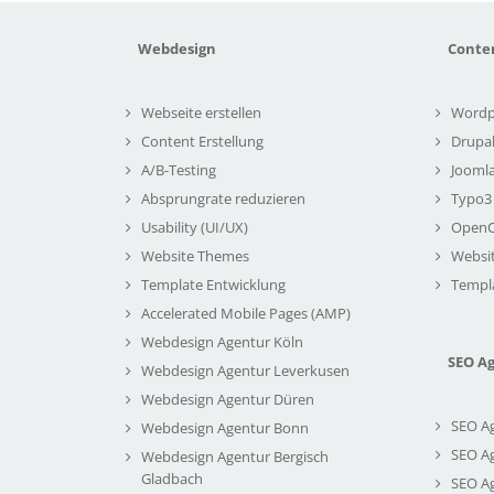
Webdesign
Conte
Webseite erstellen
Wordp
Content Erstellung
Drupa
A/B-Testing
Joomla
Absprungrate reduzieren
Typo3
Usability (UI/UX)
Open
Website Themes
Websi
Template Entwicklung
Templ
Accelerated Mobile Pages (AMP)
Webdesign Agentur Köln
SEO A
Webdesign Agentur Leverkusen
Webdesign Agentur Düren
SEO A
Webdesign Agentur Bonn
SEO A
Webdesign Agentur Bergisch
Gladbach
SEO A