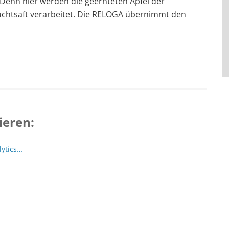
 Denn hier werden die geernteten Äpfel der
uchtsaft verarbeitet. Die RELOGA übernimmt den
ieren:
lytics…