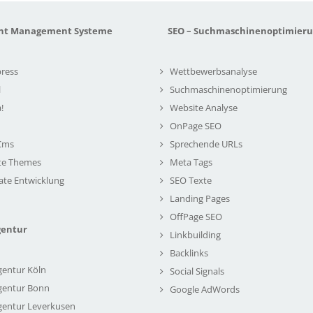
nt Management Systeme
SEO – Suchmaschinenoptimier
ress
Wettbewerbsanalyse
l
Suchmaschinenoptimierung
!
Website Analyse
OnPage SEO
Cms
Sprechende URLs
te Themes
Meta Tags
ate Entwicklung
SEO Texte
Landing Pages
OffPage SEO
gentur
Linkbuilding
Backlinks
gentur Köln
Social Signals
gentur Bonn
Google AdWords
gentur Leverkusen