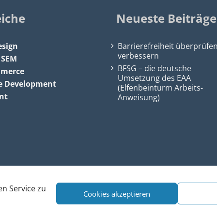
eiche
Neueste Beiträge
sign
Barrierefreiheit überprüfe
verbessern
&
SEM
BFSG – die deutsche
mmerce
Umsetzung des EAA
e Development
(Elfenbeinturm Arbeits-
nt
Anweisung)
n Service zu
Cookies akzeptieren
 SEO, Köln
•
Webdesign Köln
|
SEO Köln
|
Sitemap
|
Impressum