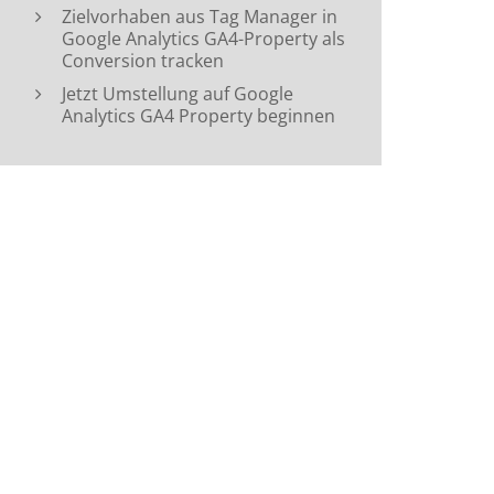
Zielvorhaben aus Tag Manager in
Google Analytics GA4-Property als
Conversion tracken
Jetzt Umstellung auf Google
Analytics GA4 Property beginnen