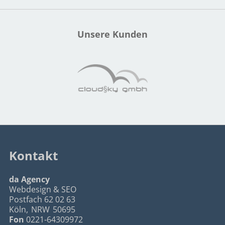
Unsere Kunden
Kontakt
da Agency
Webdesign & SEO
Postfach 62 02 63
Köln
,
NRW
50695
Fon
0221-64309972