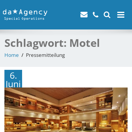
Toggle
navigat
Schlagwort:
Motel
Home
Pressemitteilung
6.
Juni
2018