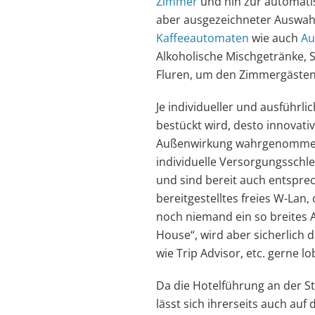
Zimmer
und hin zur automatis
aber ausgezeichneter Auswahl
Kaffeeautomaten
wie auch
Au
Alkoholische Mischgetränke, 
Fluren, um den Zimmergästen
Je individueller und ausführli
bestückt wird, desto innovat
Außenwirkung wahrgenommen.
individuelle Versorgungsschl
und sind bereit auch entsprec
bereitgestelltes freies W-Lan
noch niemand ein so breites 
House“, wird aber sicherlic
wie Trip Advisor, etc. gerne 
Da die Hotelführung an der St
lässt sich ihrerseits auch au