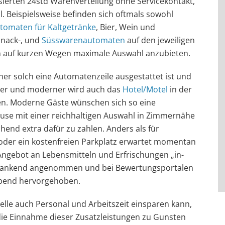
ierten 24std Warenverteilung ohne Servicekontakt,
. Beispielsweise befinden sich oftmals sowohl
tomaten für Kaltgetränke
, Bier, Wein und
Snack-, und
Süsswarenautomaten
auf den jeweiligen
 auf kurzen Wegen maximale Auswahl anzubieten.
cher solch eine Automatenzeile ausgestattet ist und
iver und moderner wird auch das
Hotel/Motel
in der
 Moderne Gäste wünschen sich so eine
euse mit einer reichhaltigen Auswahl in Zimmernähe
hend extra dafür zu zahlen. Anders als für
, oder ein kostenfreien Parkplatz erwartet momentan
Angebot an Lebensmitteln und Erfrischungen „in-
h dankend angenommen und bei Bewertungsportalen
lobend hervorgehoben.
elle auch Personal und Arbeitszeit einsparen kann,
f die Einnahme dieser Zusatzleistungen zu Gunsten