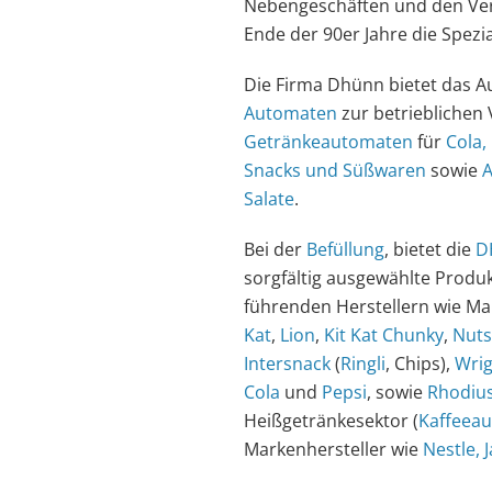
Nebengeschäften und den Ver
Ende der 90er Jahre die Spezi
Die Firma Dhünn bietet das A
Automaten
zur betrieblichen
Getränkeautomaten
für
Cola,
Snacks und Süßwaren
sowie
A
Salate
.
Bei der
Befüllung
, bietet die
D
sorgfältig ausgewählte Produk
führenden Herstellern wie Mar
Kat
,
Lion
,
Kit Kat Chunky
,
Nuts
Intersnack
(
Ringli
, Chips),
Wrig
Cola
und
Pepsi
, sowie
Rhodius
Heißgetränkesektor (
Kaffeea
Markenhersteller wie
Nestle, 