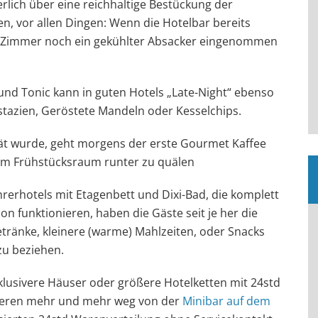
erlich über eine reichhaltige Bestückung der
n, vor allen Dingen: Wenn die Hotelbar bereits
 Zimmer noch ein gekühlter Absacker eingenommen
und Tonic kann in guten Hotels „Late-Night“ ebenso
stazien, Geröstete Mandeln oder Kesselchips.
t wurde, geht morgens der erste Gourmet Kaffee
um Frühstücksraum runter zu quälen
hrerhotels mit Etagenbett und Dixi-Bad, die komplett
n funktionieren, haben die Gäste seit je her die
getränke, kleinere (warme) Mahlzeiten, oder Snacks
zu beziehen.
usivere Häuser oder größere Hotelketten mit 24std
eren mehr und mehr weg von der
Minibar auf dem