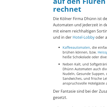
auf den Fluren
rechnet
Die Kölner Firma Dhünn ist de
Automaten und jederzeit in d
mit einem reichhaltigen Sort
und in der
Hotel-Lobby
oder 
Kaffeeautomaten
, die einf
brühen können, bzw.
Heiss
heiße Schokolade oder diver
Neben Kalt, und Softgeträn
Dhünn Automaten auch diver
Nudeln, Gesunde Suppen, de
Sandwiches, und frische Leb
anspruchsvolle Hotelgäste 
Der Fantasie sind bei der Zu
gesetzt.