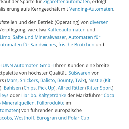
kauf der Sparte für
Zigarettenautomaten
, erfolgt
alisierung aufs Kerngeschäft mit
Vending-Automaten
.
ufstellen und den Betrieb (Operating) von
diversen
 Verpflegung, wie etwa
Kaffeeautomaten
und
 Limo, Säfte und Mineralwasser
,
Automaten für
utomaten für Sandwiches
,
frische Brötchen
und
HÜNN Automaten GmbH
Ihren Kunden eine breite
tpalette von höchster Qualität.
Süßwaren
von
s (
Mars, Snickers, Balisto, Bounty, Twix
),
Nestle
(
Kit
),
Bahlsen
(
Chips
,
Pick Up
),
Alfred Ritter
(
Ritter Sport
),
leys
oder
Haribo
.
Kaltgetränke
der Marktführer
Coca
 Mineralquellen
.
Füllprodukte
im
utomaten
) von führenden europäische
Jacobs, Westhoff, Eurogran und Polar Cup