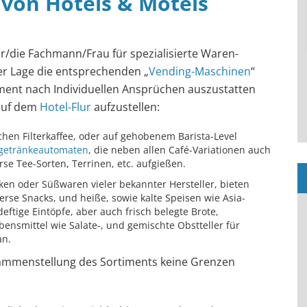
 von Hotels & Motels
r/die Fachmann/Frau für spezialisierte Waren-
er Lage die entsprechenden „
Vending-Maschinen
“
iment nach Individuellen Ansprüchen auszustatten
auf dem
Hotel-Flur
aufzustellen:
achen Filterkaffee, oder auf gehobenem Barista-Level
getränkeautomaten
, die neben allen Café-Variationen auch
se Tee-Sorten, Terrinen, etc. aufgießen.
ken oder Süßwaren vieler bekannter Hersteller, bieten
se Snacks, und heiße, sowie kalte Speisen wie Asia-
ftige Eintöpfe, aber auch frisch belegte Brote,
ensmittel wie Salate-, und gemischte Obstteller für
an.
sammenstellung des Sortiments keine Grenzen