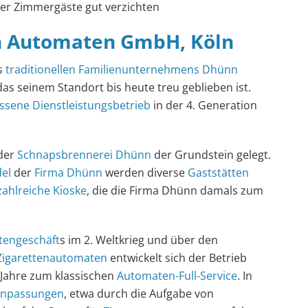
der Zimmergäste gut verzichten
 Automaten GmbH, Köln
s
traditionellen Familienunternehmens
Dhünn
as seinem Standort bis heute treu geblieben ist.
essene Dienstleistungsbetrieb
in der 4. Generation
der
Schnapsbrennerei Dhünn
der Grundstein gelegt.
el
der
Firma Dhünn
werden diverse
Gaststätten
zahlreiche Kioske
, die die Firma Dhünn damals zum
ttengeschäft
s im 2. Weltkrieg und über den
Zigarettenautomaten
entwickelt sich der Betrieb
 Jahre zum klassischen
Automaten-Full-Service
. In
npassungen
, etwa durch die Aufgabe von