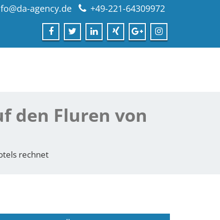
nfo@da-agency.de
+49-221-64309972
f den Fluren von
tels rechnet