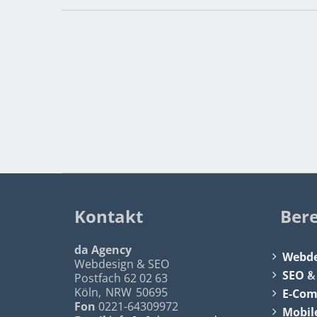
Kontakt
Ber
da Agency
Webde
Webdesign & SEO
SEO
Postfach 62 02 63
Köln
,
NRW
50695
E-Co
Fon
0221-64309972
Mobil