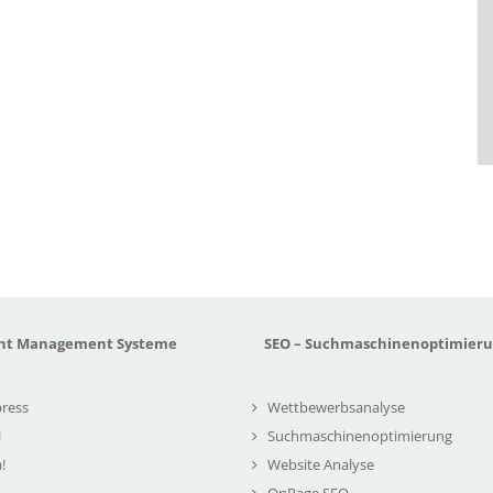
nt Management Systeme
SEO – Suchmaschinenoptimier
ress
Wettbewerbsanalyse
l
Suchmaschinenoptimierung
!
Website Analyse
OnPage SEO