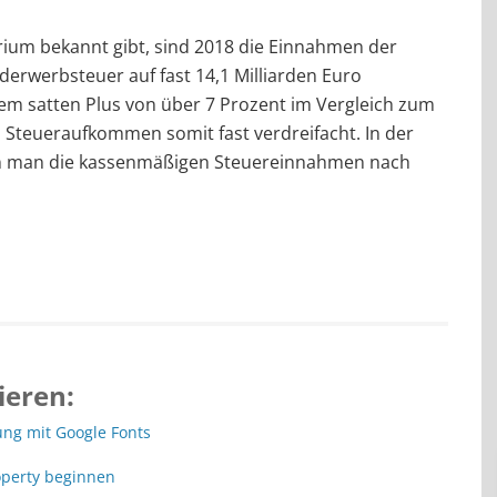
ium bekannt gibt, sind 2018 die Einnahmen der
erwerbsteuer auf fast 14,1 Milliarden Euro
nem satten Plus von über 7 Prozent im Vergleich zum
as Steueraufkommen somit fast verdreifacht. In der
an die kas­sen­mä­ßi­gen Steuer­ein­nah­men nach
ieren:
ng mit Google Fonts
operty beginnen