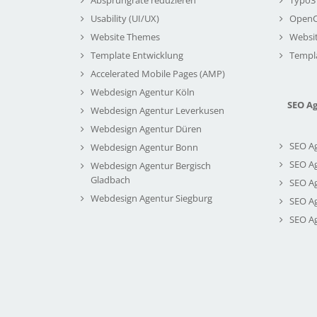
Usability (UI/UX)
Open
Website Themes
Websi
Template Entwicklung
Templ
Accelerated Mobile Pages (AMP)
Webdesign Agentur Köln
SEO A
Webdesign Agentur Leverkusen
Webdesign Agentur Düren
SEO A
Webdesign Agentur Bonn
SEO A
Webdesign Agentur Bergisch
Gladbach
SEO A
Webdesign Agentur Siegburg
SEO A
SEO A