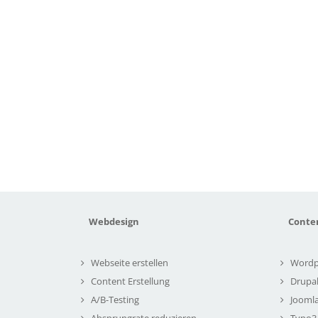
Webdesign
Conte
Webseite erstellen
Wordp
Content Erstellung
Drupa
A/B-Testing
Joomla
Absprungrate reduzieren
Typo3