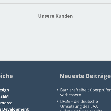
Unsere Kunden
eiche
Neueste Beiträge
sign
Barrierefreiheit überprüfe
verbessern
&
SEM
BFSG – die deutsche
mmerce
Umsetzung des EAA
e Development