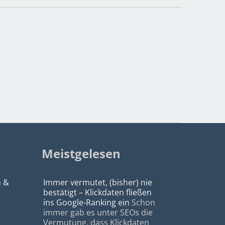
Meistgelesen
n &
Immer vermutet, (bisher) nie
bestätigt – Klickdaten fließen
ins Google-Ranking ein
Schon
immer gab es unter SEOs die
Vermutung, dass Klickdaten