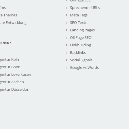
Cms
Sprechende URLs
te Themes
Meta Tags
ate Entwicklung
SEO Texte
Landing Pages
OffPage SEO
gentur
Linkbuilding
Backlinks
gentur Köln
Social Signals
gentur Bonn
Google AdWords
gentur Leverkusen
gentur Aachen
gentur Düsseldorf