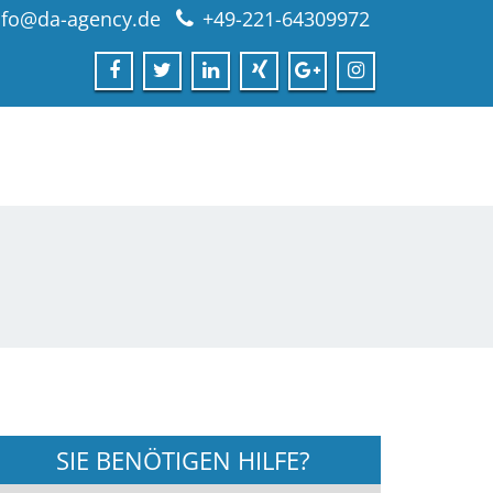
nfo@da-agency.de
+49-221-64309972
SIE BENÖTIGEN HILFE?