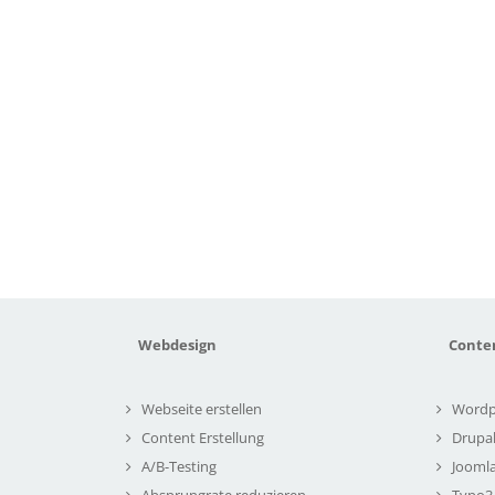
Webdesign
Conte
Webseite erstellen
Wordp
Content Erstellung
Drupa
A/B-Testing
Joomla
Absprungrate reduzieren
Typo3