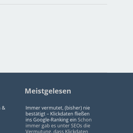
Meistgelesen
n &
Immer vermutet, (bisher) nie
bestätigt – Klickdaten fließen
ins Google-Ranking ein
Schon
immer gab es unter SEOs die
Vermutung, dass Klickdaten