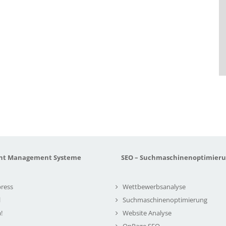
nt Management Systeme
SEO – Suchmaschinenoptimier
ress
Wettbewerbsanalyse
l
Suchmaschinenoptimierung
!
Website Analyse
OnPage SEO