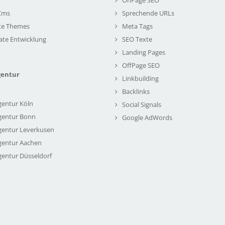
Cms
Sprechende URLs
te Themes
Meta Tags
ate Entwicklung
SEO Texte
Landing Pages
OffPage SEO
gentur
Linkbuilding
Backlinks
gentur Köln
Social Signals
gentur Bonn
Google AdWords
gentur Leverkusen
gentur Aachen
gentur Düsseldorf