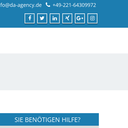
nfo@da-agency.de
+49-221-64309972
SIE BENÖTIGEN HILFE?