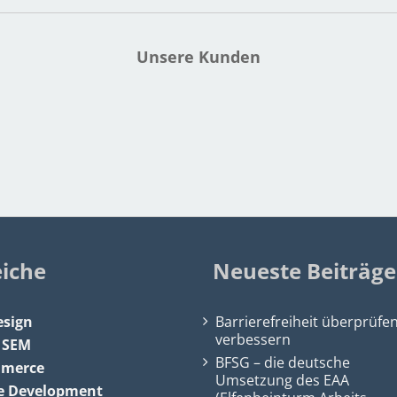
Unsere Kunden
eiche
Neueste Beiträge
sign
Barrierefreiheit überprüfe
verbessern
&
SEM
BFSG – die deutsche
mmerce
Umsetzung des EAA
e Development