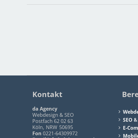
Kontakt
Ber
da Agency
Webde
Webdesign & SEO
SEO
Postfach 62 02 63
Köln
,
NRW
50695
E-Co
Fon
0221-64309972
Mobil