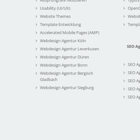
Usability (UI/UX)
Open
Website Themes
Websi
Template Entwicklung
Templ
Accelerated Mobile Pages (AMP)
Webdesign Agentur Köln
SEO A
Webdesign Agentur Leverkusen
Webdesign Agentur Düren
SEO A
Webdesign Agentur Bonn
SEO A
Webdesign Agentur Bergisch
Gladbach
SEO A
Webdesign Agentur Siegburg
SEO A
SEO A