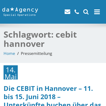
Toggle
navigat
Schlagwort:
cebit
hannover
Home
Pressemitteilung
14.
Mai
2018
Die CEBIT in Hannover – 11.
bis 15. Juni 2018 –
Unterkünfte buchen über das