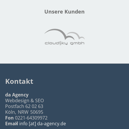
Unsere Kunden
Kontakt
da Agency
Webdesign & SEO
Postfach 62 02 63
Köln
,
NRW
50695
Fon
0221-64309972
Email
info [at] da-agency.de