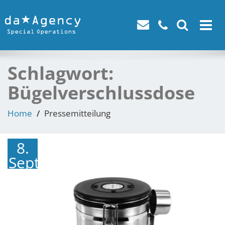
Toggle
navigat
Schlagwort:
Bügelverschlussdose
Home
Pressemitteilung
8.
September
2023