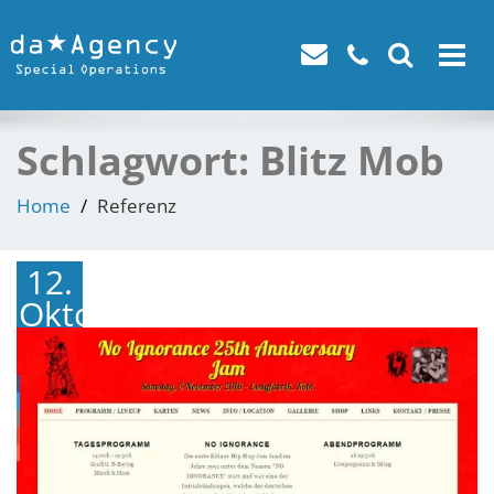
Toggle
navigat
Schlagwort:
Blitz Mob
Home
Referenz
12.
Oktober
2016