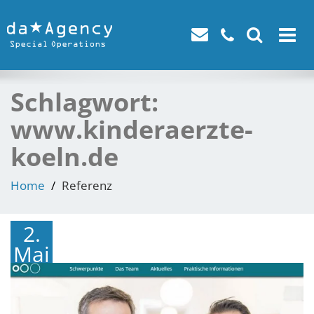
Toggle
navigat
Schlagwort:
www.kinderaerzte-
koeln.de
Home
Referenz
2.
Mai
2016