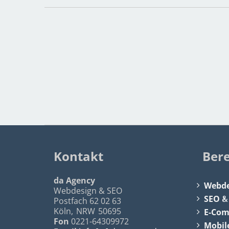
Kontakt
Ber
da Agency
Webde
Webdesign & SEO
SEO
Postfach 62 02 63
Köln
,
NRW
50695
E-Co
Fon
0221-64309972
Mobil