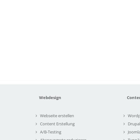
Webdesign
Conte
Webseite erstellen
Wordp
Content Erstellung
Drupa
A/B-Testing
Joomla
Absprungrate reduzieren
Typo3