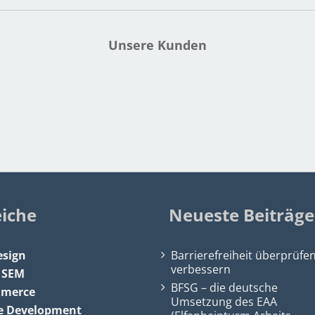
Unsere Kunden
eiche
Neueste Beiträge
sign
Barrierefreiheit überprüfe
verbessern
&
SEM
BFSG – die deutsche
mmerce
Umsetzung des EAA
e Development