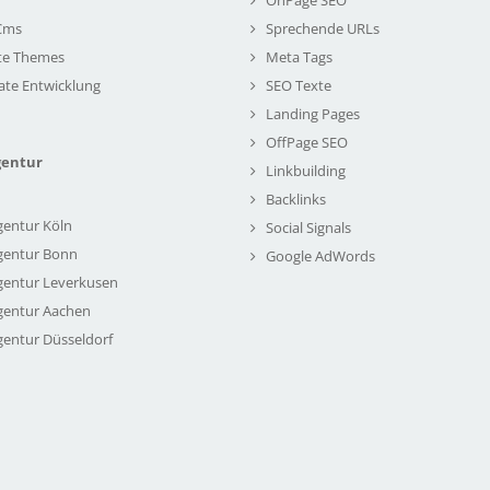
Cms
Sprechende URLs
te Themes
Meta Tags
ate Entwicklung
SEO Texte
Landing Pages
OffPage SEO
gentur
Linkbuilding
Backlinks
gentur Köln
Social Signals
gentur Bonn
Google AdWords
gentur Leverkusen
gentur Aachen
gentur Düsseldorf