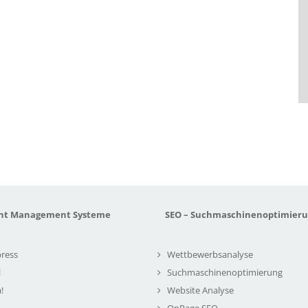
nt Management Systeme
SEO – Suchmaschinenoptimier
ress
Wettbewerbsanalyse
l
Suchmaschinenoptimierung
!
Website Analyse
OnPage SEO