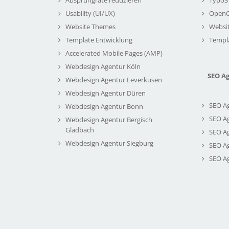
Usability (UI/UX)
Open
Website Themes
Websi
Template Entwicklung
Templ
Accelerated Mobile Pages (AMP)
Webdesign Agentur Köln
SEO A
Webdesign Agentur Leverkusen
Webdesign Agentur Düren
SEO A
Webdesign Agentur Bonn
SEO A
Webdesign Agentur Bergisch
Gladbach
SEO A
Webdesign Agentur Siegburg
SEO A
SEO A