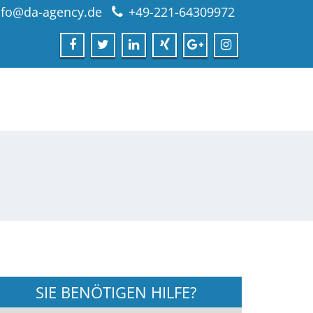
nfo@da-agency.de
+49-221-64309972
SIE BENÖTIGEN HILFE?