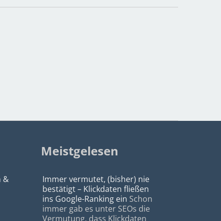
Meistgelesen
n &
Immer vermutet, (bisher) nie
bestätigt – Klickdaten fließen
ins Google-Ranking ein
Schon
immer gab es unter SEOs die
Vermutung, dass Klickdaten