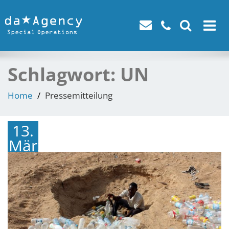
Toggle
navigat
Schlagwort:
UN
Home
Pressemitteilung
13.
März
2019