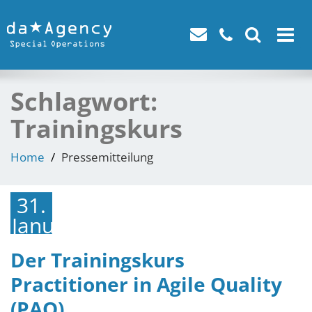
Toggle
navigat
Schlagwort:
Trainingskurs
Home
Pressemitteilung
31.
Januar
2022
Der Trainingskurs
Practitioner in Agile Quality
(PAQ)