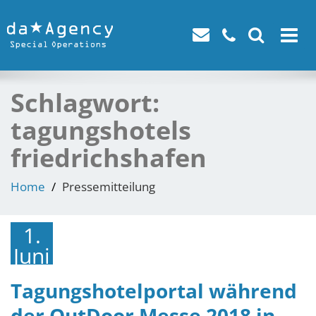
Toggle
navigat
Schlagwort:
tagungshotels
friedrichshafen
Home
Pressemitteilung
1.
Juni
2018
Tagungshotelportal während
der OutDoor Messe 2018 in