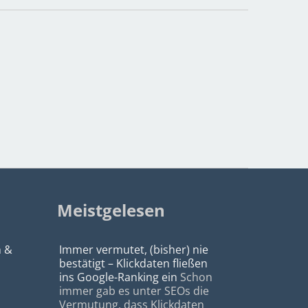
Meistgelesen
n &
Immer vermutet, (bisher) nie
bestätigt – Klickdaten fließen
ins Google-Ranking ein
Schon
immer gab es unter SEOs die
Vermutung, dass Klickdaten