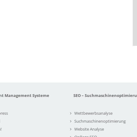
nt Management Systeme
SEO – Suchmaschinenoptimier
ress
Wettbewerbsanalyse
l
Suchmaschinenoptimierung
!
Website Analyse
OnPage SEO