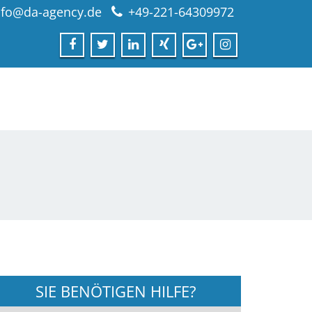
nfo@da-agency.de
+49-221-64309972
SIE BENÖTIGEN HILFE?