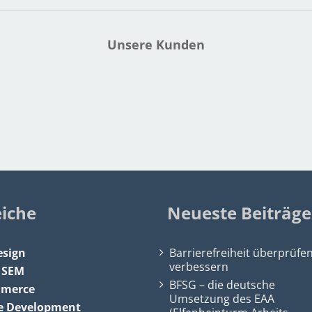
Unsere Kunden
eiche
Neueste Beiträge
sign
Barrierefreiheit überprüfe
verbessern
&
SEM
BFSG – die deutsche
mmerce
Umsetzung des EAA
e Development