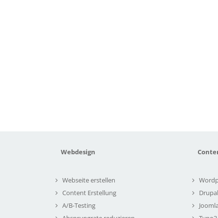
Webdesign
Conte
Webseite erstellen
Wordp
Content Erstellung
Drupa
A/B-Testing
Joomla
Absprungrate reduzieren
Typo3