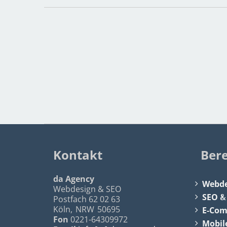
Kontakt
Ber
da Agency
Webde
Webdesign & SEO
SEO
Postfach 62 02 63
Köln
,
NRW
50695
E-Co
Fon
0221-64309972
Mobil