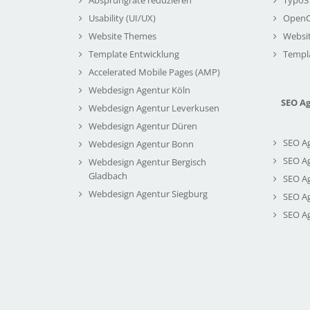
Usability (UI/UX)
Open
Website Themes
Websi
Template Entwicklung
Templ
Accelerated Mobile Pages (AMP)
Webdesign Agentur Köln
SEO A
Webdesign Agentur Leverkusen
Webdesign Agentur Düren
SEO A
Webdesign Agentur Bonn
SEO A
Webdesign Agentur Bergisch
Gladbach
SEO A
Webdesign Agentur Siegburg
SEO A
SEO A