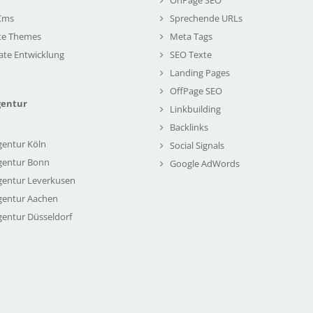
Cms
Sprechende URLs
te Themes
Meta Tags
ate Entwicklung
SEO Texte
Landing Pages
OffPage SEO
gentur
Linkbuilding
Backlinks
gentur Köln
Social Signals
gentur Bonn
Google AdWords
gentur Leverkusen
gentur Aachen
gentur Düsseldorf