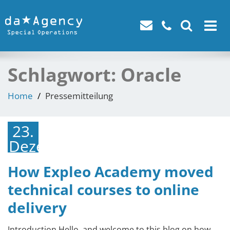
Toggle
navigat
Schlagwort:
Oracle
Home
Pressemitteilung
23.
Dezember
2021
How Expleo Academy moved
technical courses to online
delivery
Introduction Hello, and welcome to this blog on how