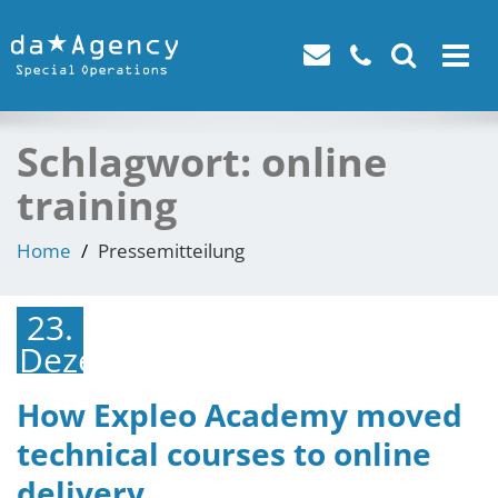
Toggle
navigat
Schlagwort:
online
training
Home
Pressemitteilung
23.
Dezember
2021
How Expleo Academy moved
technical courses to online
delivery